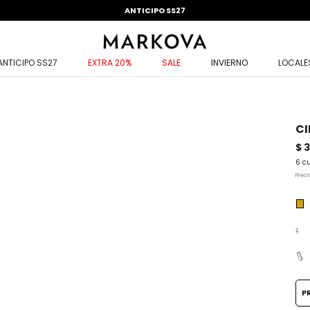
ANTICIPO SS27
ANTICIPO SS27
EXTRA 20%
SALE
INVIERNO
LOCALE
CI
$ 
6 c
Preci
1