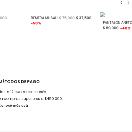
,000
REMERA MUSALI
$ 75,000
$ 37,500
PANTALÓN ANET
-50%
$ 99,000
-40%
MÉTODOS DE PAGO
Hasta 12 cuotas sin interés
en compras superiores a $450.000.
Conocé más acá