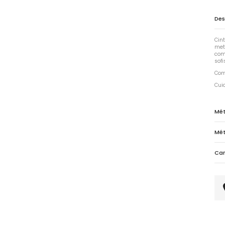
Des
Cin
met
com
sofi
Com
Cui
Mét
Mé
Cam