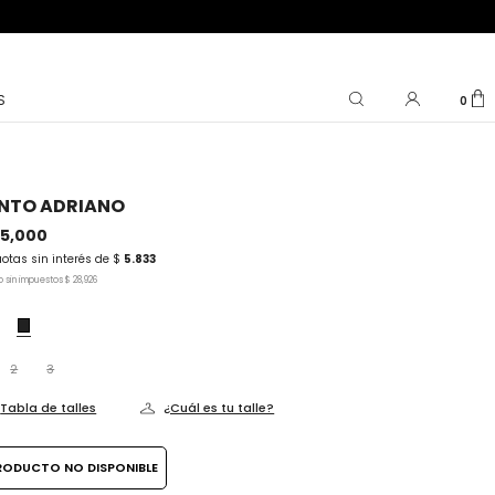
S
0
NTO ADRIANO
35,000
uotas sin interés de $
5.833
o sin impuestos
$ 28,926
2
3
Tabla de talles
¿Cuál es tu talle?