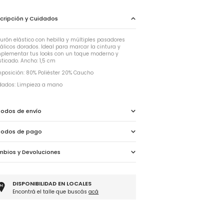
cripción y Cuidados
turón elástico con hebilla y múltiples pasadores
álicos dorados. Ideal para marcar la cintura y
plementar tus looks con un toque moderno y
sticado. Ancho: 1,5 cm
posición: 80% Poliéster 20% Caucho
dados: Limpieza a mano
odos de envío
todos de pago
bios y Devoluciones
DISPONIBILIDAD EN LOCALES
Encontrá el talle que buscás
acá