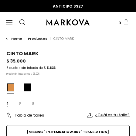
ANTICIPO SS27
0
Home
|
Productos
|
CINTO MARK
CINTO MARK
$ 35,000
6 cuotas sin interés de $
5.833
Precio sin impuestos $ 28,926
1
2
3
¿Cuál es tu talle?
Tabla de talles