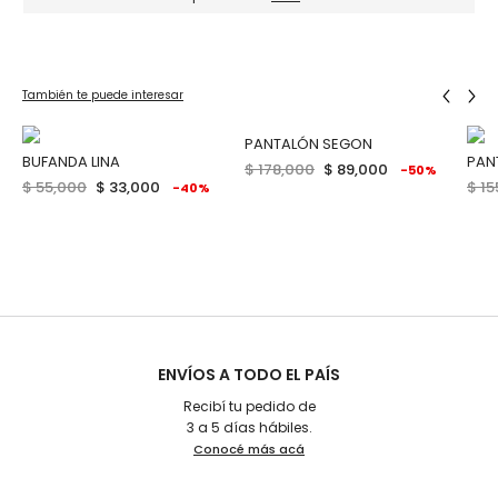
También te puede interesar
PANTALÓN SEGON
BUFANDA LINA
PAN
$ 178,000
$ 89,000
-50%
$ 55,000
$ 33,000
$ 15
-40%
ENVÍOS A TODO EL PAÍS
Recibí tu pedido de
3 a 5 días hábiles.
Conocé más acá