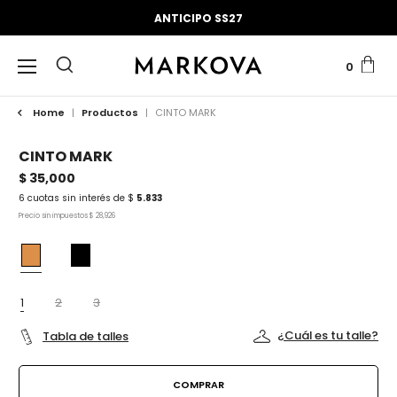
ANTICIPO SS27
0
Home
|
Productos
|
CINTO MARK
CINTO MARK
$ 35,000
6 cuotas sin interés de $
5.833
Precio sin impuestos $ 28,926
1
2
3
¿Cuál es tu talle?
Tabla de talles