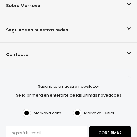
Sobre Markova
Seguinos en nuestras redes
Contacto
Arrepentimiento de compra
Suscribite a nuestro newsletter
Sé la primera en enterarte de las últimas novedades
Visitá también:
OUTLET.COM
Markova.com
Markova Outlet
Markova©2026. Todos los derechos reservados.
Términos & Condiciones
|
Política de privacidad