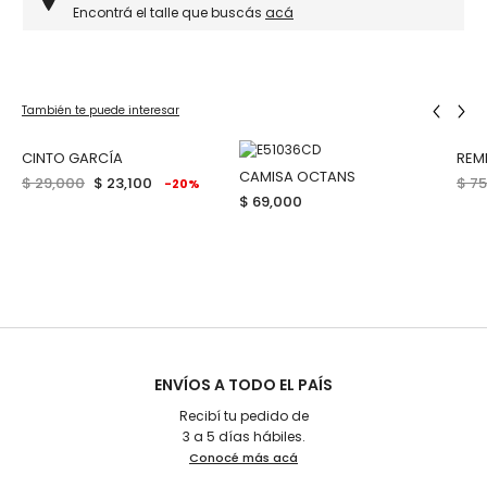
Encontrá el talle que buscás
acá
También te puede interesar
CINTO GARCÍA
REM
CAMISA OCTANS
$ 29,000
$ 23,100
$ 7
-20%
$ 69,000
ENVÍOS A TODO EL PAÍS
Recibí tu pedido de
3 a 5 días hábiles.
Conocé más acá