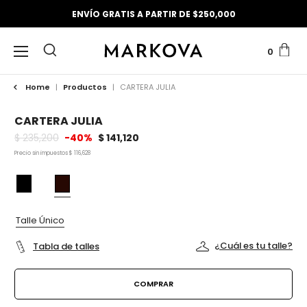
ENVÍO GRATIS A PARTIR DE $250,000
0
Home
|
Productos
|
CARTERA JULIA
CARTERA JULIA
$ 235,200
-40%
$ 141,120
Precio sin impuestos $ 116,628
Talle Único
¿Cuál es tu talle?
Tabla de talles