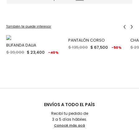
También te puede interesar
PANTALÓN CORSO
CHA
BUFANDA DALIA
$ 135,000
$ 67,500
$ 2
%
-50%
$ 39,000
$ 23,400
-40%
ENVÍOS A TODO EL PAÍS
Recibí tu pedido de
3 a 5 días hábiles.
Conocé más acá