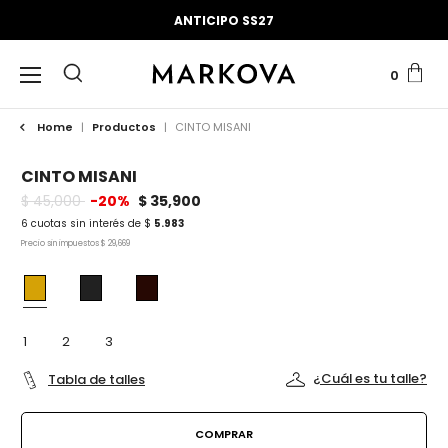
ANTICIPO SS27
0
Home
|
Productos
|
CINTO MISANI
CINTO MISANI
$ 45,000
-20%
$ 35,900
6 cuotas sin interés de $
5.983
Precio sin impuestos
$ 29,669
1
2
3
¿Cuál es tu talle?
Tabla de talles