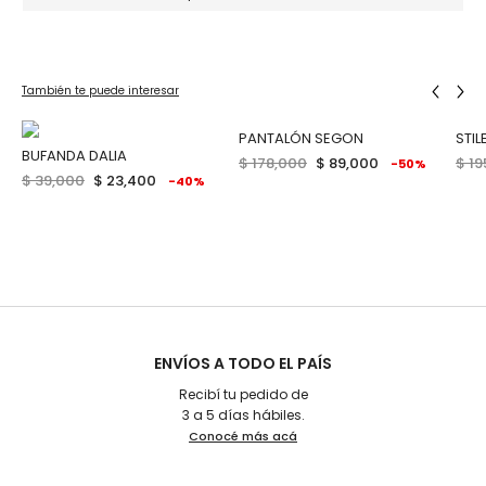
También te puede interesar
PANTALÓN SEGON
STI
BUFANDA DALIA
$ 178,000
$ 89,000
$ 19
-50%
$ 39,000
$ 23,400
-40%
ENVÍOS A TODO EL PAÍS
Recibí tu pedido de
3 a 5 días hábiles.
Conocé más acá