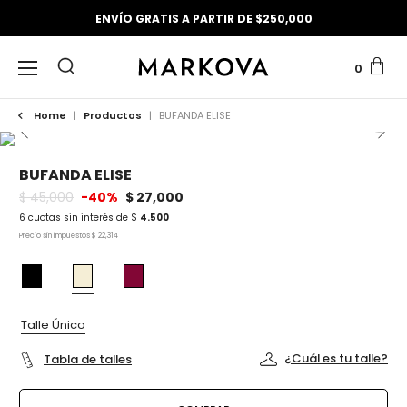
ENVÍO GRATIS A PARTIR DE $250,000
0
Home
|
Productos
|
BUFANDA ELISE
BUFANDA ELISE
$ 45,000
-40%
$ 27,000
6 cuotas sin interés de $
4.500
Precio sin impuestos $ 22,314
Talle Único
¿Cuál es tu talle?
Tabla de talles