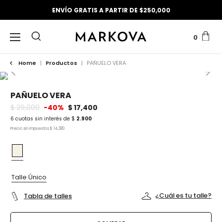
ENVÍO GRATIS A PARTIR DE $250,000
0
Home
|
Productos
|
PAÑUELO VERA
PAÑUELO VERA
$ 29,000
-40%
$ 17,400
6 cuotas sin interés de $
2.900
Precio sin impuestos $ 14,380
Talle Único
¿Cuál es tu talle?
Tabla de talles