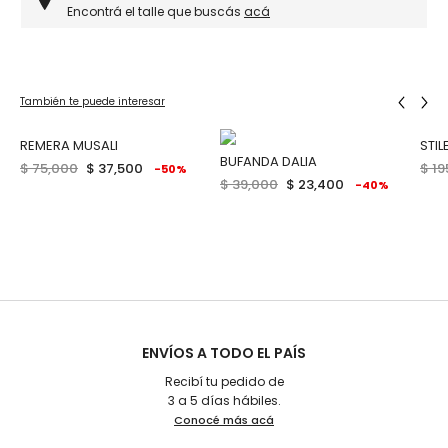
Encontrá el talle que buscás
acá
También te puede interesar
REMERA MUSALI
STI
BUFANDA DALIA
$ 75,000
$ 37,500
$ 19
-50%
$ 39,000
$ 23,400
-40%
ENVÍOS A TODO EL PAÍS
Recibí tu pedido de
3 a 5 días hábiles.
Conocé más acá