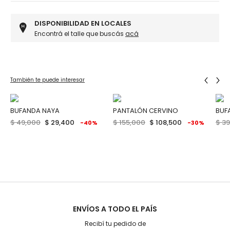
DISPONIBILIDAD EN LOCALES
Encontrá el talle que buscás
acá
También te puede interesar
BUFANDA NAYA
PANTALÓN CERVINO
BUF
$ 49,000
$ 29,400
$ 155,000
$ 108,500
$ 3
-40%
-30%
ENVÍOS A TODO EL PAÍS
Recibí tu pedido de