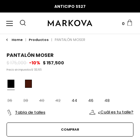
ANTICIPO SS27
0
Home
|
Productos
|
PANTALÓN MOSER
PANTALÓN MOSER
$ 175,000
-10%
$ 157,500
Precio sin impuestos
$ 130,165
36
38
40
42
44
46
48
¿Cuál es tu talle?
Tabla de talles