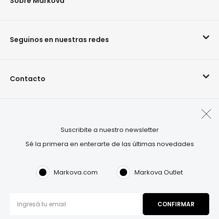
Sobre Markova
Seguinos en nuestras redes
Contacto
Arrepentimiento de compra
Suscribite a nuestro newsletter
Sé la primera en enterarte de las últimas novedades
Visitá también:
OUTLET.COM
Markova.com
Markova Outlet
Markova©2026. Todos los derechos reservados.
Términos & Condiciones
|
Política de privacidad