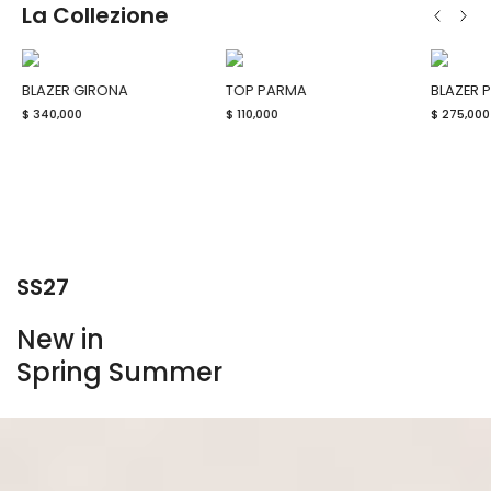
La Collezione
BLAZER GIRONA
TOP PARMA
BLAZER P
$ 340,000
$ 110,000
$ 275,000
Ver más
Ver más
SS27
New in
Spring Summer