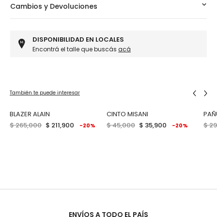
Cambios y Devoluciones
DISPONIBILIDAD EN LOCALES
Encontrá el talle que buscás
acá
También te puede interesar
BLAZER ALAIN
CINTO MISANI
PAÑ
$ 265,000
$ 211,900
$ 45,000
$ 35,900
$ 2
-20%
-20%
ENVÍOS A TODO EL PAÍS