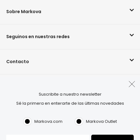
Sobre Markova
Seguinos en nuestras redes
Contacto
Arrepentimiento de compra
Suscribite a nuestro newsletter
Sé la primera en enterarte de las últimas novedades
Visitá también:
OUTLET.COM
Markova.com
Markova Outlet
Markova©2026. Todos los derechos reservados.