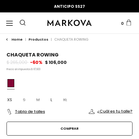
ANTICIPO SS27
0
Home
|
Productos
|
CHAQUETA ROWING
CHAQUETA ROWING
$ 265,000
-60%
$ 106,000
Precio sin impuestos
$ 87,603
XS
S
M
L
XL
¿Cuál es tu talle?
Tabla de talles