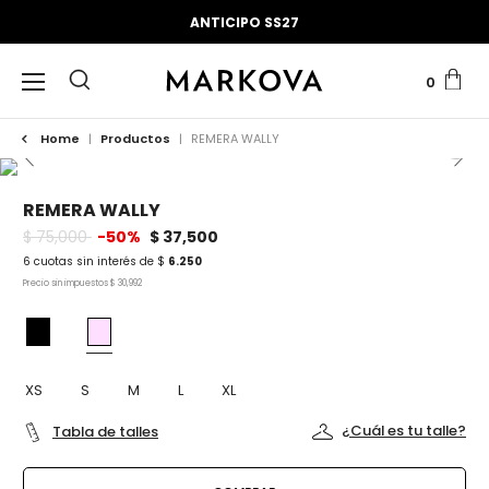
ANTICIPO SS27
0
Home
|
Productos
|
REMERA WALLY
REMERA WALLY
$ 75,000
-50%
$ 37,500
6 cuotas sin interés de $
6.250
Precio sin impuestos
$ 30,992
XS
S
M
L
XL
¿Cuál es tu talle?
Tabla de talles