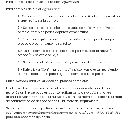
Para cambios de la nueva colección
ingresá acá
Para cambios de outlet
ingresá acá
1.-
Coloca el número de pedido con el símbolo # adelante y mail con
el que realizaste la compra.
2.-
Selecciona los productos que querés cambiar y el motivo del
cambio, ¡también podés dejarnos comentarios!
3.-
Selecciona qué tipo de cambio querés realizar, puede ser por
producto o por un cupón de crédito.
4.-
De ser cambio por producto vas a poder buscar la nueva/s
prenda/s y seleccionarla/s.
5.-
Selecciona el método de envío y dirección de retiro y entrega.
6.-
Dale click a “Confirmar cambio” y ¡Listo!, vas a estar recibiendo
por mail toda la info para seguir tu cambio paso a paso.
¡Hacé
click acá
para ver el video del proceso completo!
En el caso de que debas abonar el costo de los envíos y/o una diferencia
recibirás un link de pago en cuanto recibamos tu devolución, una vez
abonado avanzaremos con el nuevo envío. En ese momento recibirás el mail
de confirmación de despacho con tu número de seguimiento.
Si por algún motivo no podés autogestionar tu cambio online, por favor
escríbenos a
ventaonline@markova.com
o por WhatsApp al
+54911-6840-1764
para que podamos ayudarte.