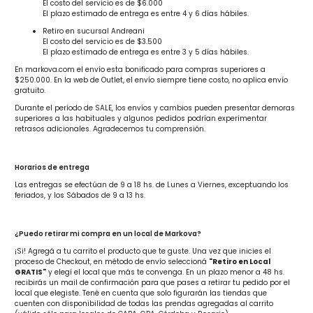
El costo del servicio es de $6.000
El plazo estimado de entrega es entre 4 y 6 días hábiles.
Retiro en sucursal Andreani
El costo del servicio es de $3.500
El plazo estimado de entrega es entre 3 y 5 días hábiles.
En markova.com el envío esta bonificado para compras superiores a
$250.000. En la web de Outlet, el envío siempre tiene costo, no aplica envío
gratuito.
Durante el período de SALE, los envíos y cambios pueden presentar demoras
superiores a las habituales y algunos pedidos podrían experimentar
retrasos adicionales. Agradecemos tu comprensión.
Horarios de entrega
Las entregas se efectúan de 9 a 18 hs. de Lunes a Viernes, exceptuando los
feriados, y los Sábados de 9 a 13 hs.
¿Puedo retirar mi compra en un local de Markova?
¡Si! Agregá a tu carrito el producto que te guste. Una vez que inicies el
proceso de Checkout, en método de envío seleccioná
"Retiro en Local
GRATIS"
y elegí el local que más te convenga. En un plazo menor a 48 hs.
recibirás un mail de confirmación para que pases a retirar tu pedido por el
local que elegiste. Tené en cuenta que solo figurarán las tiendas que
cuenten con disponibilidad de todas las prendas agregadas al carrito