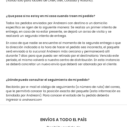
(válido sólo para locales de CABA, GBA, Córdoba y Rosario).
¿Que pasa si no estoy en mi casa cuando traen mi pedido?
Todos los pedidos enviados por Andreani con destino a un domicilio
específico se rigen de la siguiente manera: Se realiza un primer intento de
entrega, en caso de no estar presente, se dejará un aviso de visita y se
realizará un segundo intento de entrega.
En caso de que nadie se encuentre al momento de la segunda entrega o que
la dirección indicada a la hora de hacer el pedido sea incorrecta, el paquete
será enviado a la sucursal Andreani más cercana y permanecerá allí
durante 7 días para que pueda ser retirado por el destinatario. Vencido este
período, el mismo volverá a nuestro centro de distribución. En esta instancia
se deberá concretar un nuevo envío que deberá ser abonado por el cliente.
¿Dónde puedo consultar el seguimiento de mi pedido?
Recibirás por e-mail el código de seguimiento (o número de ruta) del correo,
que le permitirá conocer la posición exacta del paquete (esta información es
brindada por Andreani). Para conocer el estado de tu pedido deberás
ingresar a
andreani.com
ENVÍOS A TODO EL PAÍS