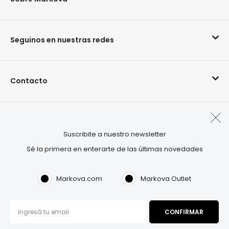
Seguinos en nuestras redes
Contacto
Arrepentimiento de compra
Suscribite a nuestro newsletter
Sé la primera en enterarte de las últimas novedades
Visitá también:
OUTLET.COM
Markova.com
Markova Outlet
Markova©2026. Todos los derechos reservados.
Términos & Condiciones
|
Política de privacidad