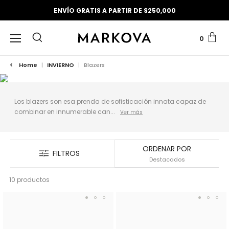
ENVÍO GRATIS A PARTIR DE $250,000
0
Home
|
INVIERNO
|
Blazers
Los blazers son esa prenda de sofisticación innata capaz de
combinar en innumerable can...
ORDENAR POR
FILTROS
10 productos