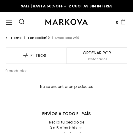
ENVÍO GRATIS A PARTIR DE $250,000
0
Home
|
Tentación19
|
SweatersFW19
ORDENAR POR
FILTROS
0 productos
No se encontraron productos
ENVÍOS A TODO EL PAÍS
Recibí tu pedido de
3 a 5 días hábiles.