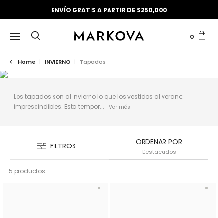
ENVÍO GRATIS A PARTIR DE $250,000
0
Home
|
INVIERNO
|
Tapados
Los tapados son al invierno lo que los vestidos al verano:
imprescindibles. Esta tempor...
ORDENAR POR
FILTROS
5 productos