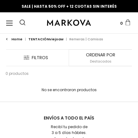
SALE | HASTA 50% OFF + 12 CUOTAS SIN INTERÉS
0
Home
|
TENTACIÓNviejoaw
|
Remeras | Camisas
ORDENAR POR
FILTROS
0 productos
No se encontraron productos
ENVÍOS A TODO EL PAÍS
Recibí tu pedido de
3 a 5 días hábiles.