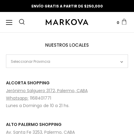
ENVÍO GRATIS A PARTIR DE $250,000
0
NUESTROS LOCALES
Seleccionar Provincia
ALCORTA SHOPPING
Jerónimo Salguero 3172, Palermo, CABA
Whatsapp:
1168401771
Lunes a Domingo de 10 a 21 hs.
ALTO PALERMO SHOPPING
Av. Santa Fe 3253, Palermo, CABA