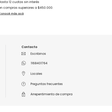
Hasta 12 cuotas sin interés
en compras superiores a $450.000.
Conocé más acá
Contacto
Escribinos
1168401764
Locales
Preguntas frecuentes
Arrepentimiento de compra