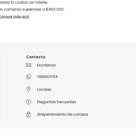
Hasta 12 cuotas sin interés
en compras superiores a $450.000.
Conocé más acá
Contacto
Escribinos
1168401764
Locales
Preguntas frecuentes
Arrepentimiento de compra