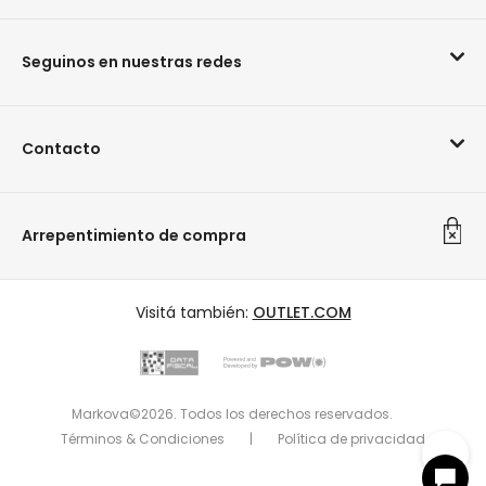
Seguinos en nuestras redes
Contacto
Arrepentimiento de compra
Suscribite a nuestro newsletter
Sé la primera en enterarte de las últimas novedades
Visitá también:
OUTLET.COM
Markova.com
Markova Outlet
Markova©2026. Todos los derechos reservados.
Términos & Condiciones
|
Política de privacidad