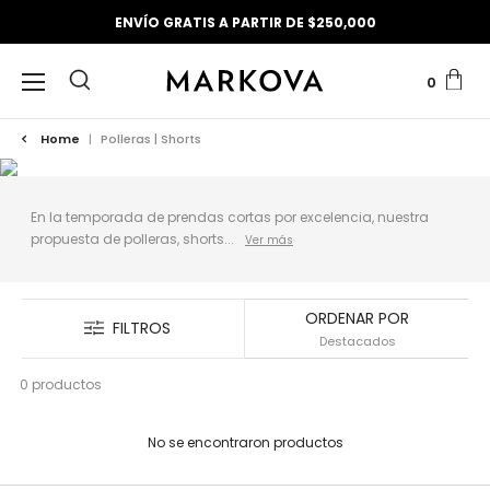
ENVÍO GRATIS A PARTIR DE $250,000
0
Home
|
Polleras | Shorts
En la temporada de prendas cortas por excelencia, nuestra
propuesta de polleras, shorts...
ORDENAR POR
FILTROS
0 productos
No se encontraron productos