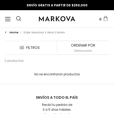
ENVÍO GRATIS A PARTIR DE $250,000
0
Home
|
Style Sessions X Nina Caram
ORDENAR POR
FILTROS
0 productos
No se encontraron productos
ENVÍOS A TODO EL PAÍS
Recibí tu pedido de
3 a 5 días hábiles.