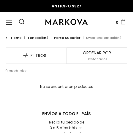
ANTICIPO SS27
0
Home
|
Tentación2
|
Parte Superior
|
SweatersTentación2
ORDENAR POR
FILTROS
0 productos
No se encontraron productos
ENVÍOS A TODO EL PAÍS
Recibí tu pedido de
3 a 5 días hábiles.