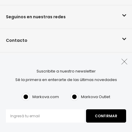
Seguinos en nuestras redes
Contacto
Arrepentimiento de compra
Suscribite a nuestro newsletter
Sé la primera en enterarte de las últimas novedades
Visitá también:
OUTLET.COM
Markova.com
Markova Outlet
Markova©2026. Todos los derechos reservados.
Términos & Condiciones
|
Política de privacidad