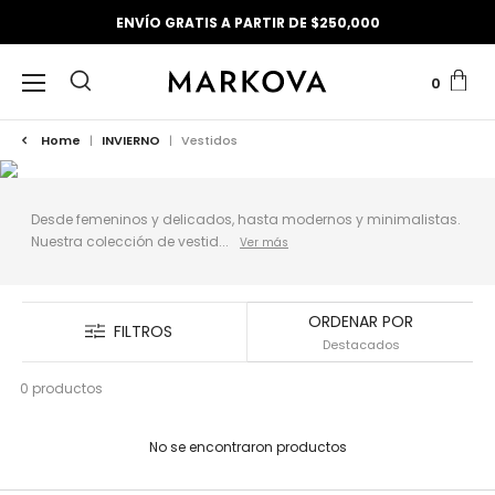
ENVÍO GRATIS A PARTIR DE $250,000
0
Home
|
INVIERNO
|
Vestidos
Desde femeninos y delicados, hasta modernos y minimalistas.
Nuestra colección de vestid...
ORDENAR POR
FILTROS
0 productos
No se encontraron productos