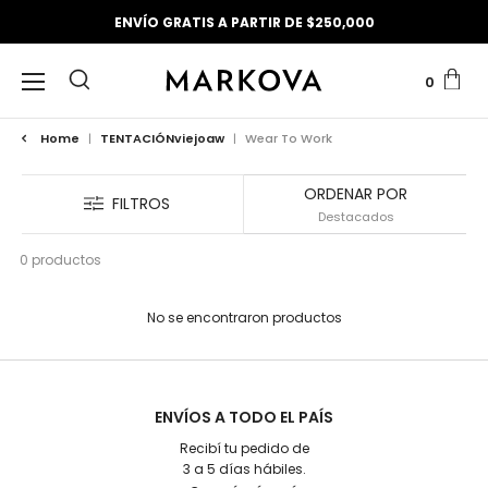
ENVÍO GRATIS A PARTIR DE $250,000
0
Home
|
TENTACIÓNviejoaw
|
Wear To Work
ORDENAR POR
FILTROS
0 productos
No se encontraron productos
ENVÍOS A TODO EL PAÍS
Recibí tu pedido de
3 a 5 días hábiles.