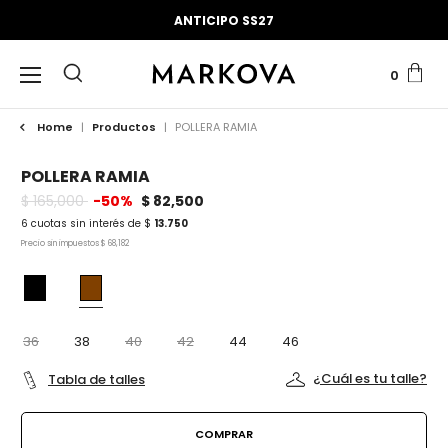
ANTICIPO SS27
0
Home
|
Productos
|
POLLERA RAMIA
POLLERA RAMIA
$ 165,000
-50%
$ 82,500
6 cuotas sin interés de $
13.750
Precio sin impuestos
$ 68,182
36
38
40
42
44
46
¿Cuál es tu talle?
Tabla de talles