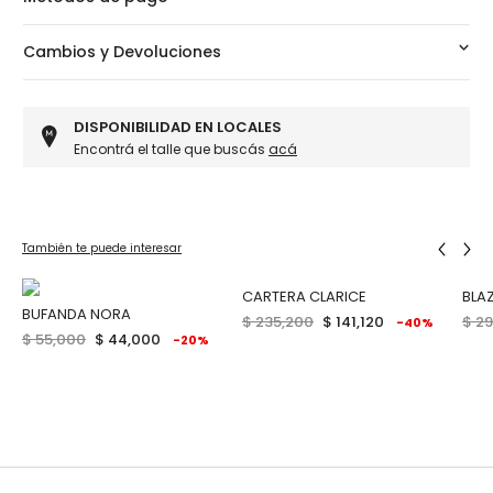
Cambios y Devoluciones
DISPONIBILIDAD EN LOCALES
Encontrá el talle que buscás
acá
También te puede interesar
100% CUERO
CARTERA CLARICE
BLA
BUFANDA NORA
$ 235,200
$ 141,120
$ 2
%
-40%
$ 55,000
$ 44,000
-20%