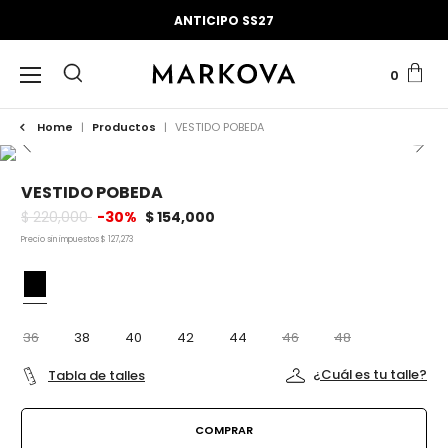
ANTICIPO SS27
0
Home
|
Productos
|
VESTIDO POBEDA
VESTIDO POBEDA
$ 220,000
-30%
$ 154,000
Precio sin impuestos
$ 127,273
36
38
40
42
44
46
48
¿Cuál es tu talle?
Tabla de talles