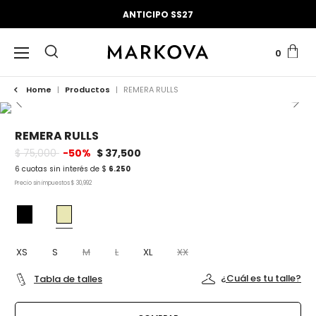
ANTICIPO SS27
0
Home
|
Productos
|
REMERA RULLS
REMERA RULLS
$ 75,000
-50%
$ 37,500
6 cuotas sin interés de $
6.250
Precio sin impuestos
$ 30,992
XS
S
M
L
XL
XX
¿Cuál es tu talle?
Tabla de talles