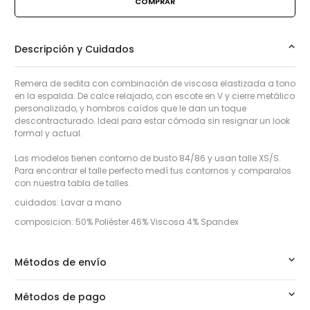
Descripción y Cuidados
Remera de sedita con combinación de viscosa elastizada a tono
en la espalda. De calce relajado, con escote en V y cierre metálico
personalizado, y hombros caídos que le dan un toque
descontracturado. Ideal para estar cómoda sin resignar un look
formal y actual.
Las modelos tienen contorno de busto 84/86 y usan talle XS/S.
Para encontrar el talle perfecto medí tus contornos y comparalos
con nuestra tabla de talles.
cuidados: Lavar a mano
composicion: 50% Poliéster 46% Viscosa 4% Spandex
Métodos de envío
Métodos de pago