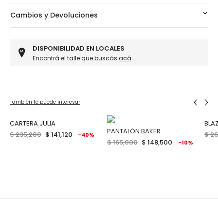
Cambios y Devoluciones
DISPONIBILIDAD EN LOCALES
Encontrá el talle que buscás
acá
También te puede interesar
100% CUERO
CARTERA JULIA
BLAZ
PANTALÓN BAKER
$ 235,200
$ 141,120
$ 2
-40%
$ 165,000
$ 148,500
-10%